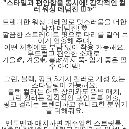
"스타일과 편안함을 동시에! 감각적인 컬
러 워싱 데님진 👖✨"
트렌디한 워싱 디테일로 멋스러움을 더한
남자 데님진! 💙
깔끔한 스트레이트 핏으로 다리를 길어 보
이게 연출해 주며,
어떤 체형에도 부담 없이 착용 가능해요.
부드럽고 편안한 소재로
가을🍂, 겨울❄️, 봄🌿까지 쭉- 입기 좋은 필
수 아이템!
그린, 블랙, 핑크 3가지 컬러로 개성 있는
스타일링이 가능해요.
블랙 컬러는 어떤 상의와도 완벽 매치,
그린 컬러는 감각적인 포인트룩 연출,
핑크 컬러는 트렌디하고 유니크한 분위기
를 더해줘요.
맨투맨과 매치하면 캐주얼한 스트릿룩,