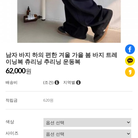
남자 바지 하의 편한 겨울 가을 봄 바지 트레
이닝복 츄리닝 추리닝 운동복
62,000
원
배송비
(조건)
지역별
적립금
620원
색상
사이즈