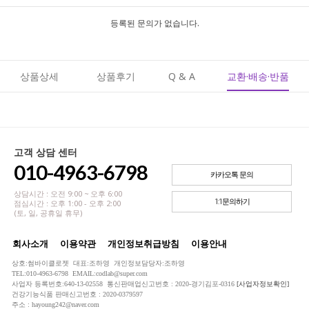
등록된 문의가 없습니다.
상품상세
상품후기
Q & A
교환·배송·반품
고객 상담 센터
010-4963-6798
카카오톡 문의
상담시간 : 오전 9:00 ~ 오후 6:00
1:1문의하기
점심시간 : 오후 1:00 - 오후 2:00
(토, 일, 공휴일 휴무)
회사소개
이용약관
개인정보취급방침
이용안내
상호:썸바이클로젯 대표:조하영 개인정보담당자:조하영
TEL:010-4963-6798 EMAIL:codlab@super.com
사업자 등록번호:640-13-02558 통신판매업신고번호 : 2020-경기김포-0316
[사업자정보확인]
건강기능식품 판매신고번호 : 2020-0379597
주소 : hayoung242@naver.com