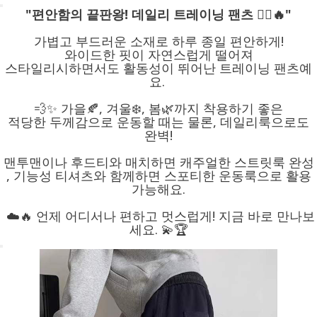
"편안함의 끝판왕! 데일리 트레이닝 팬츠 🏃‍♂️🔥"
가볍고 부드러운 소재로 하루 종일 편안하게!
와이드한 핏이 자연스럽게 떨어져
스타일리시하면서도 활동성이 뛰어난 트레이닝 팬츠예
요.
💨✨ 가을🍂, 겨울❄️, 봄🌿까지 착용하기 좋은
적당한 두께감으로 운동할 때는 물론, 데일리룩으로도
완벽!
맨투맨이나 후드티와 매치하면 캐주얼한 스트릿룩 완성
, 기능성 티셔츠와 함께하면 스포티한 운동룩으로 활용
가능해요.
☁️🔥 언제 어디서나 편하고 멋스럽게! 지금 바로 만나보
세요. 💫🏆