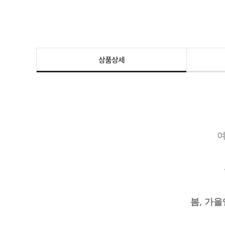
상품상세
여
봄, 가