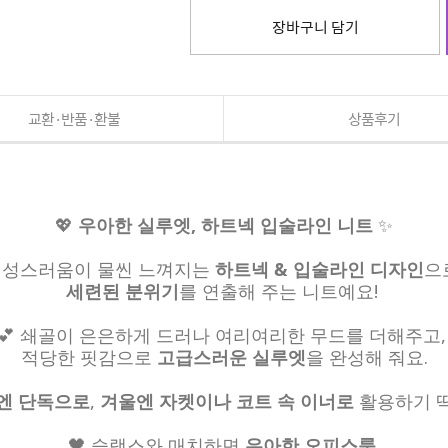
장바구니 담기
교환·반품·환불
상품후기
💖
우아한 실루엣, 하트넥 입술라인 니트
✨
성스러움이 물씬 느껴지는
하트넥 & 입술라인 디자인
으
세련된 분위기
를 연출해 주는 니트예요!
💕 쇄골이 은은하게 드러나 여리여리한 무드를 더해주고
적당한 핏감으로
고급스러운 실루엣
을 완성해 줘요.
을엔 단독으로
,
겨울엔 자켓이나 코트 속 이너로
활용하기 딱
🖤 슬랙스와 매치하면
우아한 오피스룩
,