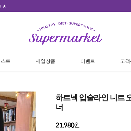
 ★
베스트
세일상품
이벤트
고객
하트넥 입술라인 니트 오
너
21,980
원