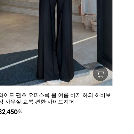
와이드 팬츠 오피스룩 봄 여름 바지 하의 하비보
정 사무실 교복 편한 사이드지퍼
32,450
원