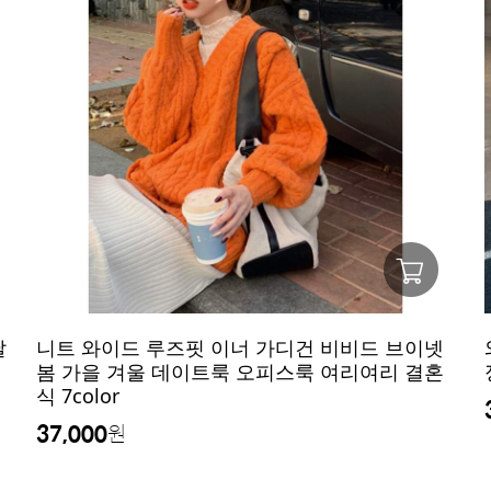
날
니트 와이드 루즈핏 이너 가디건 비비드 브이넷
봄 가을 겨울 데이트룩 오피스룩 여리여리 결혼
식 7color
37,000
원