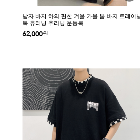
남자 바지 하의 편한 겨울 가을 봄 바지 트레이
복 츄리닝 추리닝 운동복
62,000
원